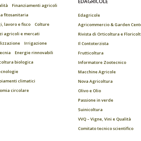
EDAGRICOLE
alità
Finanziamenti agricoli
a fitosanitaria
Edagricole
, lavoro e fisco
Colture
Agricommercio & Garden Cent
zi agricoli e mercati
Rivista di Orticoltura e Floricol
ilizzazione
Irrigazione
Il Contoterzista
ecnia
Energie rinnovabili
Frutticoltura
coltura biologica
Informatore Zootecnico
ecnologie
Macchine Agricole
iamenti climatici
Nova Agricoltura
omia circolare
Olivo e Olio
Passione in verde
Suinicoltura
VVQ – Vigne, Vini e Qualità
Comitato tecnico scientifico