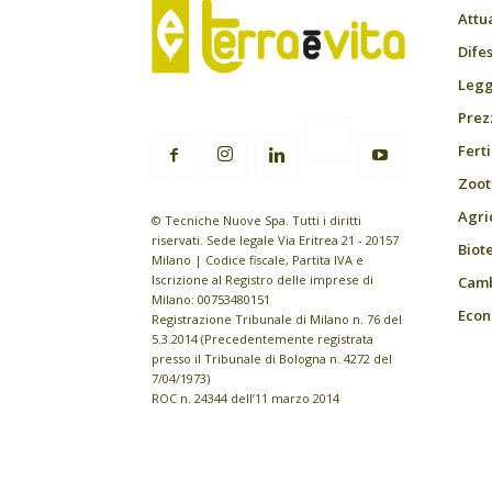
Attu
Difes
Leggi
Prez
Fert
Zoot
Agri
© Tecniche Nuove Spa. Tutti i diritti
riservati. Sede legale Via Eritrea 21 - 20157
Biot
Milano | Codice fiscale, Partita IVA e
Iscrizione al Registro delle imprese di
Camb
Milano: 00753480151
Econ
Registrazione Tribunale di Milano n. 76 del
5.3.2014 (Precedentemente registrata
presso il Tribunale di Bologna n. 4272 del
7/04/1973)
ROC n. 24344 dell’11 marzo 2014