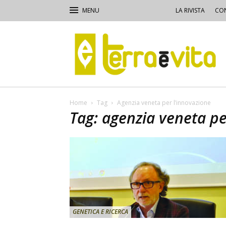
LA RIVISTA
CON
Terra
e
Vita
Home
Tag
Agenzia veneta per l’innovazione
Tag: agenzia veneta pe
GENETICA E RICERCA