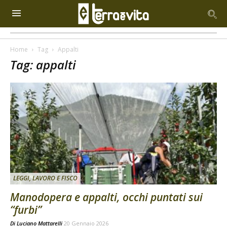
Home
Tag
Appalti
Tag: appalti
LEGGI, LAVORO E FISCO
Manodopera e appalti, occhi puntati sui
“furbi”
Di
Luciano Mattarelli
20 Gennaio 2026