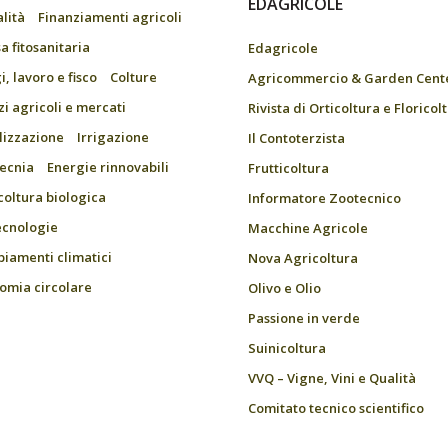
EDAGRICOLE
alità
Finanziamenti agricoli
a fitosanitaria
Edagricole
, lavoro e fisco
Colture
Agricommercio & Garden Cent
zi agricoli e mercati
Rivista di Orticoltura e Floricol
ilizzazione
Irrigazione
Il Contoterzista
ecnia
Energie rinnovabili
Frutticoltura
coltura biologica
Informatore Zootecnico
ecnologie
Macchine Agricole
iamenti climatici
Nova Agricoltura
omia circolare
Olivo e Olio
Passione in verde
Suinicoltura
VVQ – Vigne, Vini e Qualità
Comitato tecnico scientifico