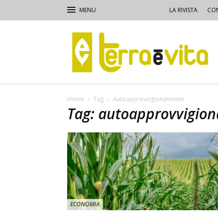
LA RIVISTA
CON
Terra
e
Vita
Home
Tag
Autoapprovvigionamento
Tag: autoapprovvigio
ECONOMIA