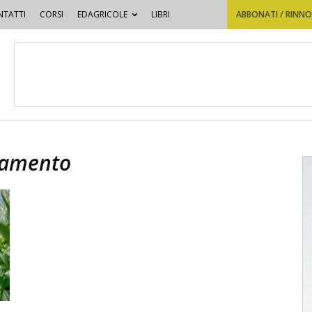
TATTI
CORSI
EDAGRICOLE
LIBRI
ABBONATI / RINN
namento