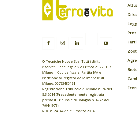
Attu
Difes
Leggi
Prez
Fert
Zoot
Agri
© Tecniche Nuove Spa. Tutti i diritti
riservati. Sede legale Via Eritrea 21 - 20157
Biot
Milano | Codice fiscale, Partita IVA e
Iscrizione al Registro delle imprese di
Camb
Milano: 00753480151
Econ
Registrazione Tribunale di Milano n. 76 del
5.3.2014 (Precedentemente registrata
presso il Tribunale di Bologna n. 4272 del
7/04/1973)
ROC n. 24344 dell’11 marzo 2014