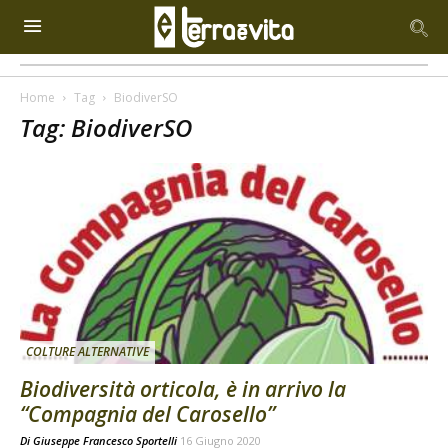
Home
Tag
BiodiverSO
Tag: BiodiverSO
COLTURE ALTERNATIVE
Biodiversità orticola, è in arrivo la
“Compagnia del Carosello”
Di
Giuseppe Francesco Sportelli
16 Giugno 2020