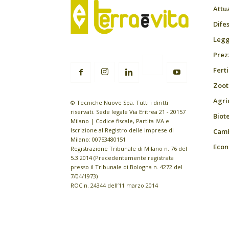
Attu
Difes
Leggi
Prez
Fert
Zoot
Agri
© Tecniche Nuove Spa. Tutti i diritti
riservati. Sede legale Via Eritrea 21 - 20157
Biot
Milano | Codice fiscale, Partita IVA e
Iscrizione al Registro delle imprese di
Camb
Milano: 00753480151
Econ
Registrazione Tribunale di Milano n. 76 del
5.3.2014 (Precedentemente registrata
presso il Tribunale di Bologna n. 4272 del
7/04/1973)
ROC n. 24344 dell’11 marzo 2014