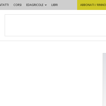
TATTI
CORSI
EDAGRICOLE
LIBRI
ABBONATI / RINN