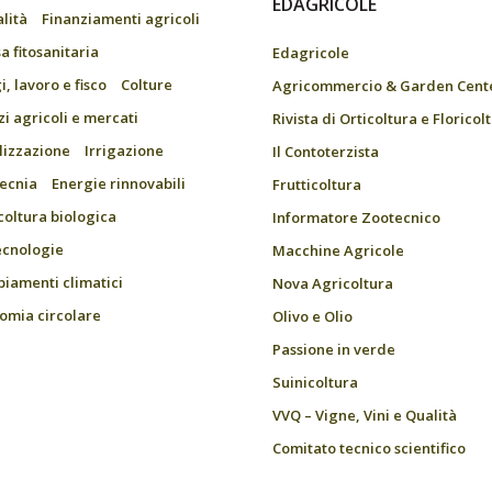
EDAGRICOLE
alità
Finanziamenti agricoli
a fitosanitaria
Edagricole
, lavoro e fisco
Colture
Agricommercio & Garden Cent
zi agricoli e mercati
Rivista di Orticoltura e Floricol
ilizzazione
Irrigazione
Il Contoterzista
ecnia
Energie rinnovabili
Frutticoltura
coltura biologica
Informatore Zootecnico
ecnologie
Macchine Agricole
iamenti climatici
Nova Agricoltura
omia circolare
Olivo e Olio
Passione in verde
Suinicoltura
VVQ – Vigne, Vini e Qualità
Comitato tecnico scientifico