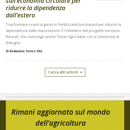
sull’economia circolare per
ridurre la dipendenza
dall’estero
Trasformare scarti organici in fertilizzanti bio-based per ridurre la
dipendenza dalle importazioni. È l'obiettivo del progetto europeo
ReLeaf, che coinvolge anche Timac Agro Italia, Cnr e Università di
Bologna
Di
Redazione Terra e Vita
Carica altri articoli
Rimani aggiornato sul mondo
dell’agricoltura