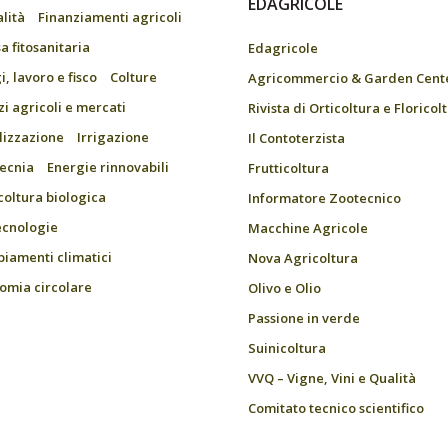
EDAGRICOLE
alità
Finanziamenti agricoli
a fitosanitaria
Edagricole
, lavoro e fisco
Colture
Agricommercio & Garden Cent
zi agricoli e mercati
Rivista di Orticoltura e Floricol
ilizzazione
Irrigazione
Il Contoterzista
ecnia
Energie rinnovabili
Frutticoltura
coltura biologica
Informatore Zootecnico
ecnologie
Macchine Agricole
iamenti climatici
Nova Agricoltura
omia circolare
Olivo e Olio
Passione in verde
Suinicoltura
VVQ – Vigne, Vini e Qualità
Comitato tecnico scientifico