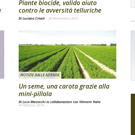
Piante biocide, valido aiuto
a
contro le avversità telluriche
Di Luciano Criveli
-
28 Novembre 2021
NOTIZIE DALLE AZIENDE
Un seme, una carota grazie alla
mini-pillola
Di Luca Marzocchi in collaborazione con Vilmorin Italia
-
4 Febbraio 2016