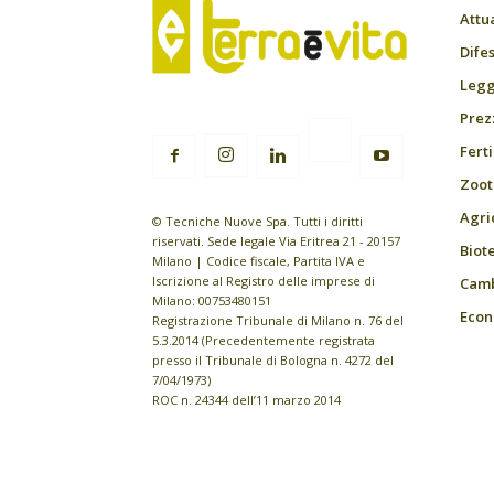
Attu
Difes
Leggi
Prez
Fert
Zoot
Agri
© Tecniche Nuove Spa. Tutti i diritti
riservati. Sede legale Via Eritrea 21 - 20157
Biot
Milano | Codice fiscale, Partita IVA e
Iscrizione al Registro delle imprese di
Camb
Milano: 00753480151
Econ
Registrazione Tribunale di Milano n. 76 del
5.3.2014 (Precedentemente registrata
presso il Tribunale di Bologna n. 4272 del
7/04/1973)
ROC n. 24344 dell’11 marzo 2014