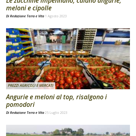
Le zucchine impennano, calano angurie,
meloni e cipolle
Di
Redazione Terra e Vita
1 Agosto 2023
PREZZI AGRICOLI E MERCATI
Angurie e meloni al top, risalgono i
pomodori
Di
Redazione Terra e Vita
25 Luglio 2023