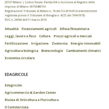
20157 Milano | Codice fiscale, Partita IVA e Iscrizione al Registro delle
imprese di Milano: 00753480151
Registrazione Tribunale di Milano n. 76 del 5.3.2014 (Precedentemente
registrata presso il Tribunale di Bologna n. 4272 del 7/04/1973)
ROC n. 24344 dell’11 marzo 2014
Attualità
Finanziamenti agricoli
Difesa fitosanitaria
Leggi, lavoro e fisco
Colture
Prezzi agricoli e mercati
Fertilizzazione
Irrigazione
Zootecnia
Energie rinnovabili
Agricoltura biologica
Biotecnologie
Cambiamenti climatici
Economia circolare
EDAGRICOLE
Edagricole
Agricommercio & Garden Center
Rivista di Orticoltura e Floricoltura
Il Contoterzista