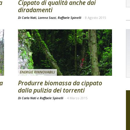
a
Cippato di qualità anche dai
diradamenti
Di Carla Nati, Lorena Sozzi, Raffaele Spinelli
-
8 Agosto 2015
ENERGIE RINNOVABILI
a
Produrre biomassa da cippato
dalla pulizia dei torrenti
Di Carla Nati e Raffaele Spinelli
-
4 Marzo 2015