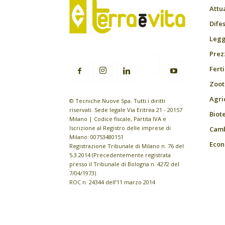
Attu
Difes
Leggi
Prez
Fert
Zoot
Agri
© Tecniche Nuove Spa. Tutti i diritti
riservati. Sede legale Via Eritrea 21 - 20157
Biot
Milano | Codice fiscale, Partita IVA e
Iscrizione al Registro delle imprese di
Camb
Milano: 00753480151
Econ
Registrazione Tribunale di Milano n. 76 del
5.3.2014 (Precedentemente registrata
presso il Tribunale di Bologna n. 4272 del
7/04/1973)
ROC n. 24344 dell’11 marzo 2014