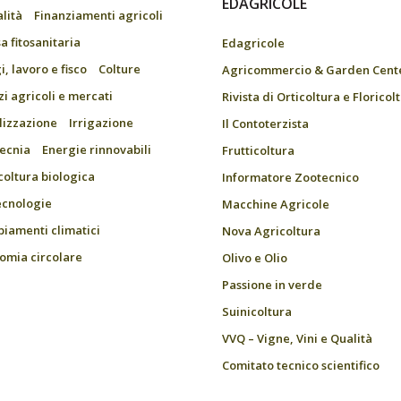
EDAGRICOLE
alità
Finanziamenti agricoli
a fitosanitaria
Edagricole
, lavoro e fisco
Colture
Agricommercio & Garden Cent
zi agricoli e mercati
Rivista di Orticoltura e Floricol
ilizzazione
Irrigazione
Il Contoterzista
ecnia
Energie rinnovabili
Frutticoltura
coltura biologica
Informatore Zootecnico
ecnologie
Macchine Agricole
iamenti climatici
Nova Agricoltura
omia circolare
Olivo e Olio
Passione in verde
Suinicoltura
VVQ – Vigne, Vini e Qualità
Comitato tecnico scientifico