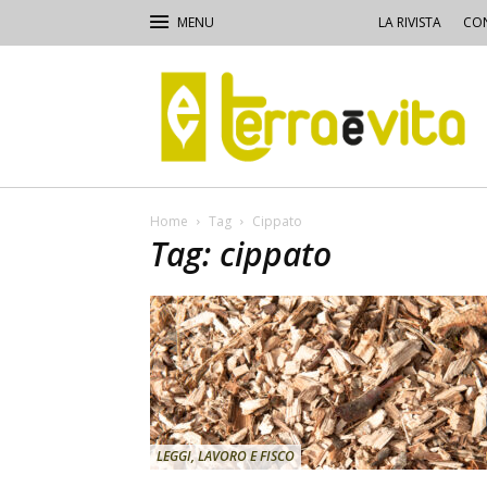
LA RIVISTA
CON
Terra
e
Vita
Home
Tag
Cippato
Tag: cippato
LEGGI, LAVORO E FISCO