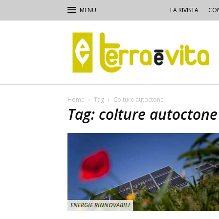
LA RIVISTA
CON
Terra
e
Vita
Home
Tag
Colture autoctone
Tag: colture autoctone
ENERGIE RINNOVABILI