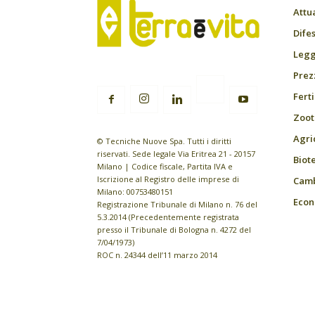
Attu
Difes
Leggi
Prez
Fert
Zoot
Agri
© Tecniche Nuove Spa. Tutti i diritti
riservati. Sede legale Via Eritrea 21 - 20157
Biot
Milano | Codice fiscale, Partita IVA e
Iscrizione al Registro delle imprese di
Camb
Milano: 00753480151
Econ
Registrazione Tribunale di Milano n. 76 del
5.3.2014 (Precedentemente registrata
presso il Tribunale di Bologna n. 4272 del
7/04/1973)
ROC n. 24344 dell’11 marzo 2014