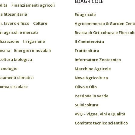
EDAGRICOLE
alità
Finanziamenti agricoli
a fitosanitaria
Edagricole
, lavoro e fisco
Colture
Agricommercio & Garden Cent
zi agricoli e mercati
Rivista di Orticoltura e Floricol
ilizzazione
Irrigazione
Il Contoterzista
ecnia
Energie rinnovabili
Frutticoltura
coltura biologica
Informatore Zootecnico
ecnologie
Macchine Agricole
iamenti climatici
Nova Agricoltura
omia circolare
Olivo e Olio
Passione in verde
Suinicoltura
VVQ – Vigne, Vini e Qualità
Comitato tecnico scientifico