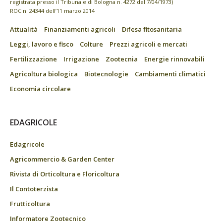
registrata presso il Tribunale di Bologna n. 4272 del 7/04/1973)
ROC n. 24344 dell’11 marzo 2014
Attualità
Finanziamenti agricoli
Difesa fitosanitaria
Leggi, lavoro e fisco
Colture
Prezzi agricoli e mercati
Fertilizzazione
Irrigazione
Zootecnia
Energie rinnovabili
Agricoltura biologica
Biotecnologie
Cambiamenti climatici
Economia circolare
EDAGRICOLE
Edagricole
Agricommercio & Garden Center
Rivista di Orticoltura e Floricoltura
Il Contoterzista
Frutticoltura
Informatore Zootecnico