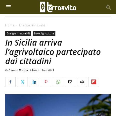
Home
Energie rinnovabili
Energie rinnovabili
Nova Agricoltura
In Sicilia arriva
l’agrivoltaico partecipato
dai cittadini
Di
Gianna Bozzali
4 Novembre 2021