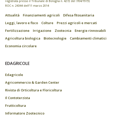
registrata presso il Tribunale di Bologna n. 4272 del 7/04/1973)
ROC n. 24344 dell’11 marzo 2014
Attualità
Finanziamenti agricoli
Difesa fitosanitaria
Leggi, lavoro e fisco
Colture
Prezzi agricoli e mercati
Fertilizzazione
Irrigazione
Zootecnia
Energie rinnovabili
Agricoltura biologica
Biotecnologie
Cambiamenti climatici
Economia circolare
EDAGRICOLE
Edagricole
Agricommercio & Garden Center
Rivista di Orticoltura e Floricoltura
Il Contoterzista
Frutticoltura
Informatore Zootecnico