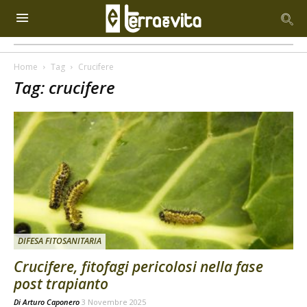
Home
Tag
Crucifere
Tag: crucifere
DIFESA FITOSANITARIA
Crucifere, fitofagi pericolosi nella fase
post trapianto
Di
Arturo Caponero
3 Novembre 2025