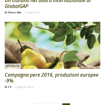
Un italiano nel board internazionale di
GlobalGAP
Di Terra e Vita
-
7 Luglio 2017
ATTUALITÀ
Campagna pere 2016, produzioni europee
-9%.
Di T.V.
-
25 Agosto 2016