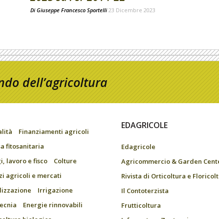
Di
Giuseppe Francesco Sportelli
23 Dicembre 2023
do dell’agricoltura
EDAGRICOLE
alità
Finanziamenti agricoli
a fitosanitaria
Edagricole
, lavoro e fisco
Colture
Agricommercio & Garden Cent
zi agricoli e mercati
Rivista di Orticoltura e Floricol
ilizzazione
Irrigazione
Il Contoterzista
ecnia
Energie rinnovabili
Frutticoltura