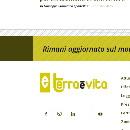
Di
Giuseppe Francesco Sportelli
15 Febbraio 2025
Rimani aggiornato sul mon
Attu
Difes
Leggi
Prez
Fert
Zoot