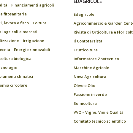
EDAGRICOLE
alità
Finanziamenti agricoli
a fitosanitaria
Edagricole
, lavoro e fisco
Colture
Agricommercio & Garden Cent
zi agricoli e mercati
Rivista di Orticoltura e Floricol
ilizzazione
Irrigazione
Il Contoterzista
ecnia
Energie rinnovabili
Frutticoltura
coltura biologica
Informatore Zootecnico
ecnologie
Macchine Agricole
iamenti climatici
Nova Agricoltura
omia circolare
Olivo e Olio
Passione in verde
Suinicoltura
VVQ – Vigne, Vini e Qualità
Comitato tecnico scientifico