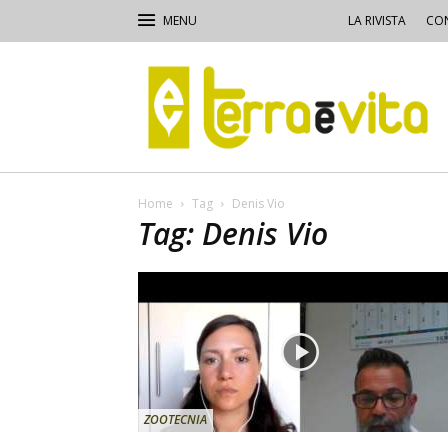
LA RIVISTA
CON
Terra
e
Vita
Home
Tag
Denis Vio
Tag: Denis Vio
ZOOTECNIA