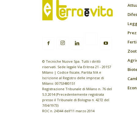
Attu
Difes
Leggi
Prez
Fert
Zoot
Agri
© Tecniche Nuove Spa. Tutti i diritti
riservati. Sede legale Via Eritrea 21 - 20157
Biot
Milano | Codice fiscale, Partita IVA e
Iscrizione al Registro delle imprese di
Camb
Milano: 00753480151
Econ
Registrazione Tribunale di Milano n. 76 del
5.3.2014 (Precedentemente registrata
presso il Tribunale di Bologna n. 4272 del
7/04/1973)
ROC n. 24344 dell’11 marzo 2014