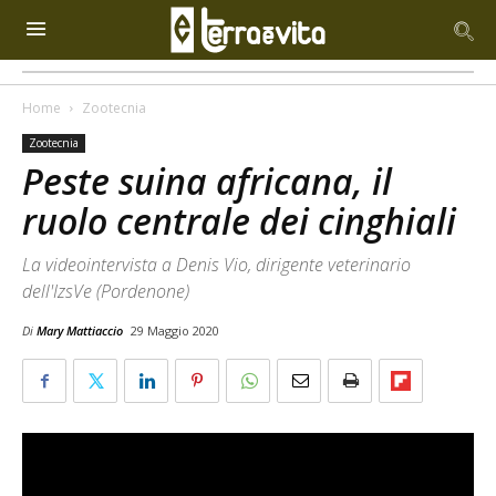
Home
Zootecnia
Zootecnia
Peste suina africana, il
ruolo centrale dei cinghiali
La videointervista a Denis Vio, dirigente veterinario
dell'IzsVe (Pordenone)
Di
Mary Mattiaccio
29 Maggio 2020