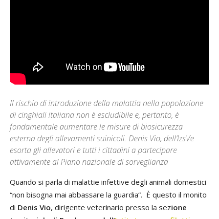
Il rischio di introduzione della malattia nella popolazione
di cinghiali italiana non è escludibile e, pertanto, è
fondamentale aumentare le misure di biosicurezza
esterna degli allevamenti suinicoli. Denis Vio, dell’IzsVe
esorta gli allevatori e tutti i cittadini a partecipare
attivamente al Piano nazionale di sorveglianza
Quando si parla di malattie infettive degli animali domestici
“non bisogna mai abbassare la guardia”. È questo il monito
di
Denis Vio
, dirigente veterinario presso la sez
ione