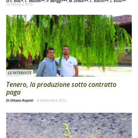
Di E. Blasi*, C. Monotti**, P. Meriggi***, M. Zerbini**, C. Ronchi**, L. Ruini**
-
19 Ottobre 2015
LE INTERVISTE
Tenero, la produzione sotto contratto
paga
Di Ottavio Repetti
-
8 Settembre 2015