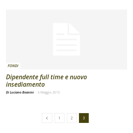
FONDI
Dipendente full time e nuovo
insediamento
Di Luciano Boanini
-
6 Maggio 2015
1
2
3