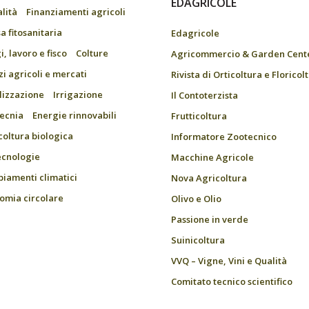
EDAGRICOLE
alità
Finanziamenti agricoli
a fitosanitaria
Edagricole
, lavoro e fisco
Colture
Agricommercio & Garden Cent
zi agricoli e mercati
Rivista di Orticoltura e Floricol
ilizzazione
Irrigazione
Il Contoterzista
ecnia
Energie rinnovabili
Frutticoltura
coltura biologica
Informatore Zootecnico
ecnologie
Macchine Agricole
iamenti climatici
Nova Agricoltura
omia circolare
Olivo e Olio
Passione in verde
Suinicoltura
VVQ – Vigne, Vini e Qualità
Comitato tecnico scientifico