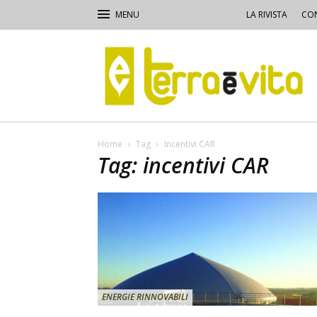
LA RIVISTA
CON
Terra
e
Vita
Home
Tag
Incentivi CAR
Tag: incentivi CAR
ENERGIE RINNOVABILI