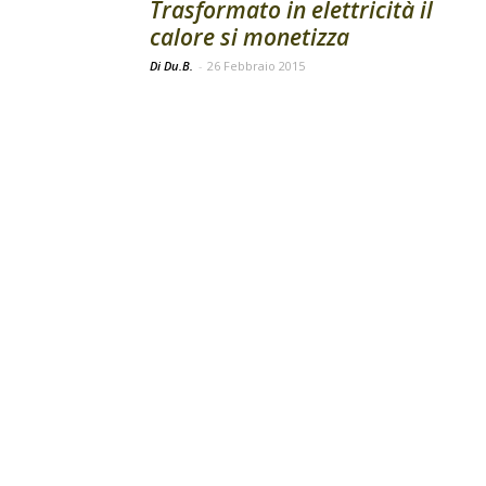
Trasformato in elettricità il
calore si monetizza
Di Du.B.
-
26 Febbraio 2015