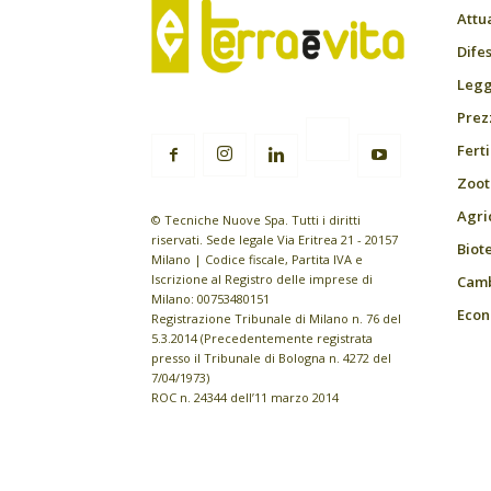
Attu
Difes
Leggi
Prez
Fert
Zoot
Agri
© Tecniche Nuove Spa. Tutti i diritti
riservati. Sede legale Via Eritrea 21 - 20157
Biot
Milano | Codice fiscale, Partita IVA e
Iscrizione al Registro delle imprese di
Camb
Milano: 00753480151
Econ
Registrazione Tribunale di Milano n. 76 del
5.3.2014 (Precedentemente registrata
presso il Tribunale di Bologna n. 4272 del
7/04/1973)
ROC n. 24344 dell’11 marzo 2014