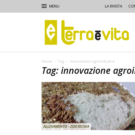
LA RIVISTA
CON
Terra
e
Vita
Home
Tag
Innovazione agroindustria
Tag: innovazione agro
ALLEVAMENTO - ZOOTECNIA