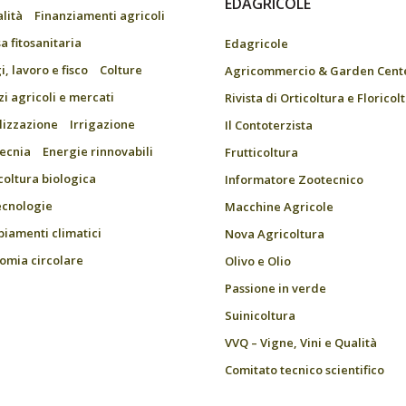
EDAGRICOLE
alità
Finanziamenti agricoli
a fitosanitaria
Edagricole
, lavoro e fisco
Colture
Agricommercio & Garden Cent
zi agricoli e mercati
Rivista di Orticoltura e Floricol
ilizzazione
Irrigazione
Il Contoterzista
ecnia
Energie rinnovabili
Frutticoltura
coltura biologica
Informatore Zootecnico
ecnologie
Macchine Agricole
iamenti climatici
Nova Agricoltura
omia circolare
Olivo e Olio
Passione in verde
Suinicoltura
VVQ – Vigne, Vini e Qualità
Comitato tecnico scientifico