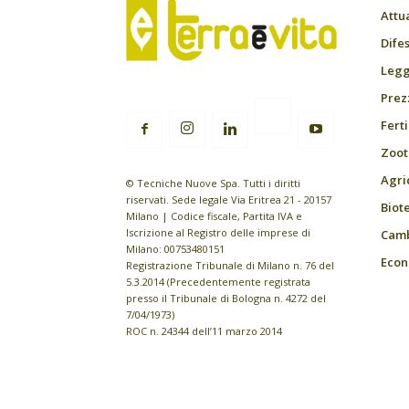
Attu
Difes
Leggi
Prez
Fert
Zoot
Agri
© Tecniche Nuove Spa. Tutti i diritti
riservati. Sede legale Via Eritrea 21 - 20157
Biot
Milano | Codice fiscale, Partita IVA e
Iscrizione al Registro delle imprese di
Camb
Milano: 00753480151
Econ
Registrazione Tribunale di Milano n. 76 del
5.3.2014 (Precedentemente registrata
presso il Tribunale di Bologna n. 4272 del
7/04/1973)
ROC n. 24344 dell’11 marzo 2014