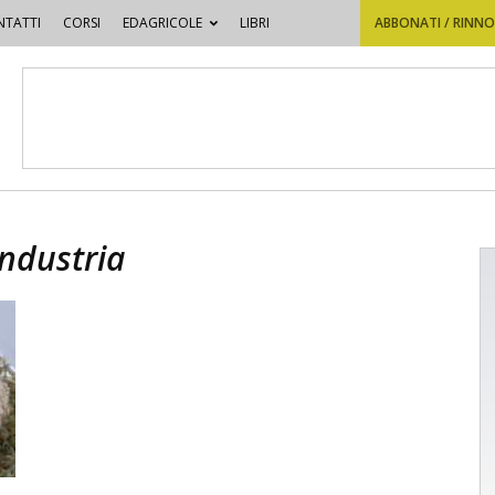
TATTI
CORSI
EDAGRICOLE
LIBRI
ABBONATI / RINN
industria