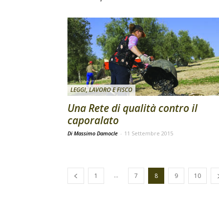
LEGGI, LAVORO E FISCO
Una Rete di qualità contro il
caporalato
Di Massimo Damocle
-
11 Settembre 2015
...
1
7
8
9
10