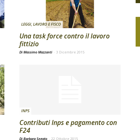
LEGGI, LAVORO E FISCO
Una task force contro il lavoro
fittizio
Di Massimo Mazzanti
-
3 Dicembre 2015
INPS
Contributi Inps e pagamento con
F24
Di Barbara Segato
-
22 Ottobre 2015