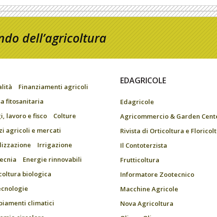
do dell’agricoltura
EDAGRICOLE
alità
Finanziamenti agricoli
a fitosanitaria
Edagricole
, lavoro e fisco
Colture
Agricommercio & Garden Cent
zi agricoli e mercati
Rivista di Orticoltura e Floricol
ilizzazione
Irrigazione
Il Contoterzista
ecnia
Energie rinnovabili
Frutticoltura
coltura biologica
Informatore Zootecnico
ecnologie
Macchine Agricole
iamenti climatici
Nova Agricoltura