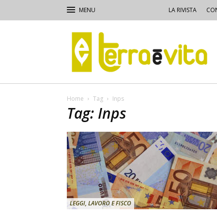
LA RIVISTA
CON
Terra
e
Vita
Home
Tag
Inps
Tag: Inps
LEGGI, LAVORO E FISCO