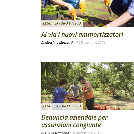
LEGGI, LAVORO E FISCO
Al via i nuovi ammortizzatori
Di Massimo Mazzanti
-
15 Dicembre 2015
LEGGI, LAVORO E FISCO
Denuncia aziendale per
assunzioni congiunte
Di Giulio D’Imperio
-
6 Novembre 2015