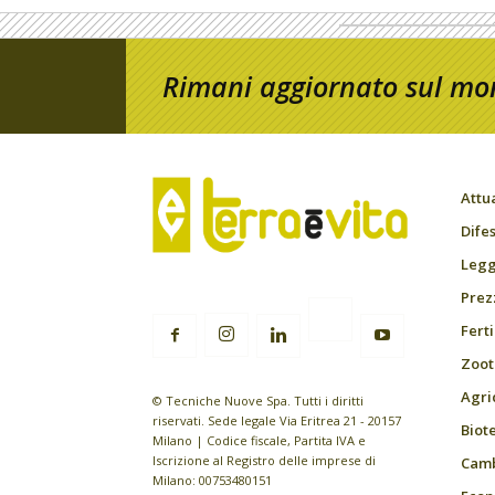
Rimani aggiornato sul mon
Attu
Difes
Leggi
Prez
Fert
Zoot
Agri
© Tecniche Nuove Spa. Tutti i diritti
riservati. Sede legale Via Eritrea 21 - 20157
Biot
Milano | Codice fiscale, Partita IVA e
Iscrizione al Registro delle imprese di
Camb
Milano: 00753480151