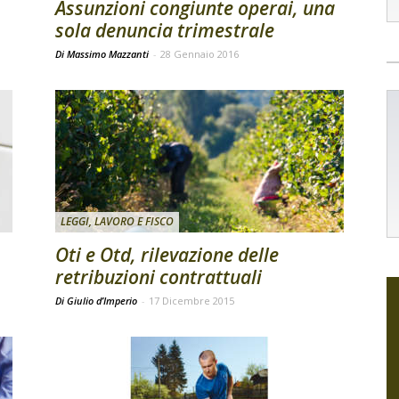
Assunzioni congiunte operai, una
sola denuncia trimestrale
Di Massimo Mazzanti
-
28 Gennaio 2016
LEGGI, LAVORO E FISCO
Oti e Otd, rilevazione delle
retribuzioni contrattuali
Di Giulio d’Imperio
-
17 Dicembre 2015