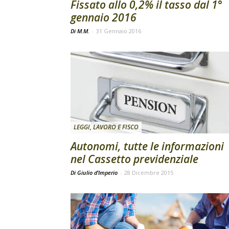
Fissato allo 0,2% il tasso dal 1°
gennaio 2016
Di M.M.
-
31 Gennaio 2016
LEGGI, LAVORO E FISCO
Autonomi, tutte le informazioni
nel Cassetto previdenziale
Di Giulio d’Imperio
-
28 Dicembre 2015