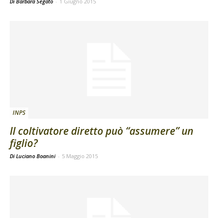
Di Barbara Segato
-
1 Giugno 2015
INPS
Il coltivatore diretto può “assumere” un
figlio?
Di Luciano Boanini
-
5 Maggio 2015