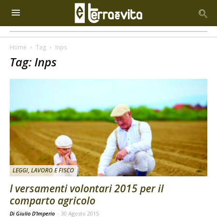
Home
Tag
Inps
Tag: Inps
LEGGI, LAVORO E FISCO
I versamenti volontari 2015 per il
comparto agricolo
Di Giulio D’Imperio
-
30 Agosto 2015