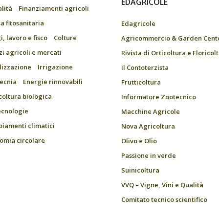
EDAGRICOLE
alità
Finanziamenti agricoli
a fitosanitaria
Edagricole
, lavoro e fisco
Colture
Agricommercio & Garden Cent
zi agricoli e mercati
Rivista di Orticoltura e Floricol
ilizzazione
Irrigazione
Il Contoterzista
ecnia
Energie rinnovabili
Frutticoltura
coltura biologica
Informatore Zootecnico
ecnologie
Macchine Agricole
iamenti climatici
Nova Agricoltura
omia circolare
Olivo e Olio
Passione in verde
Suinicoltura
VVQ – Vigne, Vini e Qualità
Comitato tecnico scientifico