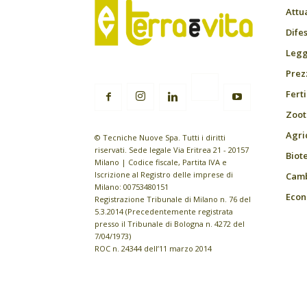
Attu
Difes
Leggi
Prez
Fert
Zoot
Agri
© Tecniche Nuove Spa. Tutti i diritti
riservati. Sede legale Via Eritrea 21 - 20157
Biot
Milano | Codice fiscale, Partita IVA e
Iscrizione al Registro delle imprese di
Camb
Milano: 00753480151
Econ
Registrazione Tribunale di Milano n. 76 del
5.3.2014 (Precedentemente registrata
presso il Tribunale di Bologna n. 4272 del
7/04/1973)
ROC n. 24344 dell’11 marzo 2014