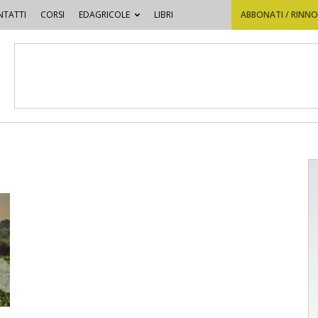
TATTI
CORSI
EDAGRICOLE
LIBRI
ABBONATI / RINN