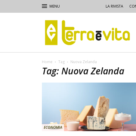
LA RIVISTA
CON
Terra
e
Vita
Home
Tag
Nuova Zelanda
Tag: Nuova Zelanda
ECONOMIA