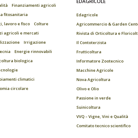
EDAGRICOLE
alità
Finanziamenti agricoli
a fitosanitaria
Edagricole
, lavoro e fisco
Colture
Agricommercio & Garden Cent
zi agricoli e mercati
Rivista di Orticoltura e Floricol
ilizzazione
Irrigazione
Il Contoterzista
ecnia
Energie rinnovabili
Frutticoltura
coltura biologica
Informatore Zootecnico
ecnologie
Macchine Agricole
iamenti climatici
Nova Agricoltura
omia circolare
Olivo e Olio
Passione in verde
Suinicoltura
VVQ – Vigne, Vini e Qualità
Comitato tecnico scientifico