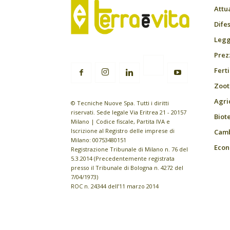
Attu
Difes
Leggi
Prez
Fert
Zoot
Agri
© Tecniche Nuove Spa. Tutti i diritti
riservati. Sede legale Via Eritrea 21 - 20157
Biot
Milano | Codice fiscale, Partita IVA e
Iscrizione al Registro delle imprese di
Camb
Milano: 00753480151
Econ
Registrazione Tribunale di Milano n. 76 del
5.3.2014 (Precedentemente registrata
presso il Tribunale di Bologna n. 4272 del
7/04/1973)
ROC n. 24344 dell’11 marzo 2014