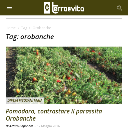
Home
Tag
Orobanche
Tag: orobanche
DIFESA FITOSANITARIA
Pomodoro, contrastare il parassita
Orobanche
Di Arturo Caponero
-
17 Maggio 2016