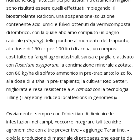
sono risultati essere quelli effettuati impiegando: il
biostimolante Radicon, una sospensione-soluzione
contenente acidi umici e fulvici ottenuti da vermicomposta
di lombrico, con la quale abbiamo compiuto un bagno
radicale (
dipping)
delle piantine al momento del trapianto,
alla dose di 150 cc per 100 litri di acqua; un compost
costituito da fanghi agroindustriali, sansa e paglia e attivato
con
Fusarium oxysporum
; la concimazione minerale azotata,
con 80 kg/ha di solfato ammonico in pre-trapianto; lo zolfo,
alla dose di 8 t/ha in pre-trapianto; la cultivar Red Setter,
migliorata e resa resistente a
P. ramosa
con la tecnologia
Tilling (Targeting induced local lesions in genomes)».
Ovviamente, sempre con l’obiettivo di diminuire le
infestazioni nei campi, «occorre integrare tali tecniche
agronomiche con altre preventive - aggiunge Tarantino, -
cioè: la produzione di materiale di propagazione esente da