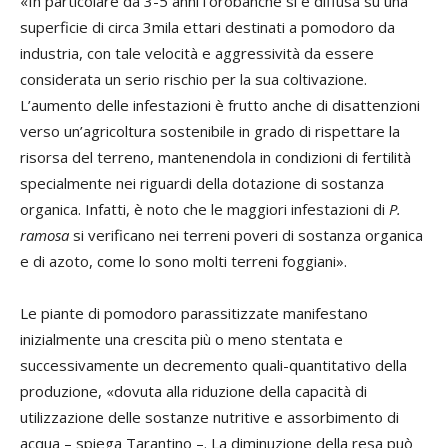
«In particolare da 3-5 anni l’orobanche si è diffusa su una
superficie di circa 3mila ettari destinati a pomodoro da
industria, con tale velocità e aggressività da essere
considerata un serio rischio per la sua coltivazione.
L’aumento delle infestazioni è frutto anche di disattenzioni
verso un’agricoltura sostenibile in grado di rispettare la
risorsa del terreno, mantenendola in condizioni di fertilità
specialmente nei riguardi della dotazione di sostanza
organica. Infatti, è noto che le maggiori infestazioni di
P.
ramosa
si verificano nei terreni poveri di sostanza organica
e di azoto, come lo sono molti terreni foggiani».
Le piante di pomodoro parassitizzate manifestano
inizialmente una crescita più o meno stentata e
successivamente un decremento quali-quantitativo della
produzione, «dovuta alla riduzione della capacità di
utilizzazione delle sostanze nutritive e assorbimento di
acqua – spiega Tarantino –. La diminuzione della resa può