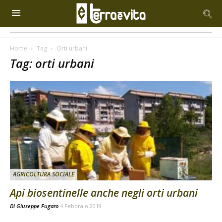
Home
Tag
Orti urbani
Tag: orti urbani
AGRICOLTURA SOCIALE
Api biosentinelle anche negli orti urbani
Di
Giuseppe Fugaro
4 Febbraio 2019