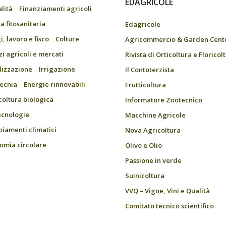
EDAGRICOLE
alità
Finanziamenti agricoli
a fitosanitaria
Edagricole
, lavoro e fisco
Colture
Agricommercio & Garden Cent
zi agricoli e mercati
Rivista di Orticoltura e Floricol
ilizzazione
Irrigazione
Il Contoterzista
ecnia
Energie rinnovabili
Frutticoltura
coltura biologica
Informatore Zootecnico
ecnologie
Macchine Agricole
iamenti climatici
Nova Agricoltura
omia circolare
Olivo e Olio
Passione in verde
Suinicoltura
VVQ – Vigne, Vini e Qualità
Comitato tecnico scientifico