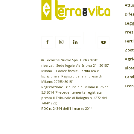
Attu
Difes
Leggi
Prez
Fert
Zoot
Agri
© Tecniche Nuove Spa. Tutti i diritti
riservati. Sede legale Via Eritrea 21 - 20157
Biot
Milano | Codice fiscale, Partita IVA e
Iscrizione al Registro delle imprese di
Camb
Milano: 00753480151
Econ
Registrazione Tribunale di Milano n. 76 del
5.3.2014 (Precedentemente registrata
presso il Tribunale di Bologna n. 4272 del
7/04/1973)
ROC n. 24344 dell’11 marzo 2014