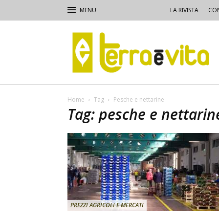
LA RIVISTA
CON
Terra
e
Vita
Home
Tag
Pesche e nettarine
Tag: pesche e nettarin
PREZZI AGRICOLI E MERCATI