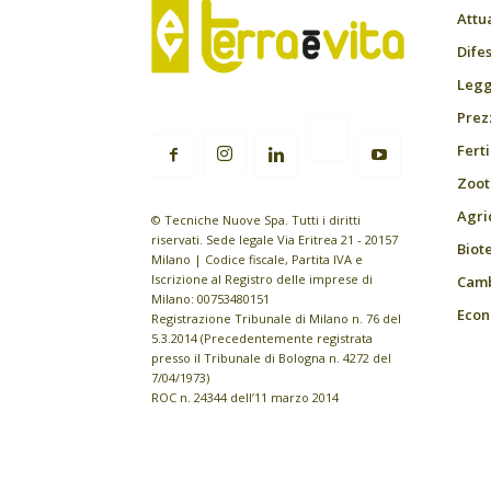
Attu
Difes
Leggi
Prez
Fert
Zoot
Agri
© Tecniche Nuove Spa. Tutti i diritti
riservati. Sede legale Via Eritrea 21 - 20157
Biot
Milano | Codice fiscale, Partita IVA e
Iscrizione al Registro delle imprese di
Camb
Milano: 00753480151
Econ
Registrazione Tribunale di Milano n. 76 del
5.3.2014 (Precedentemente registrata
presso il Tribunale di Bologna n. 4272 del
7/04/1973)
ROC n. 24344 dell’11 marzo 2014