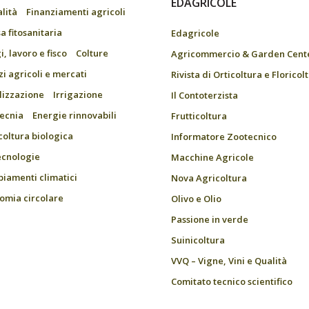
EDAGRICOLE
alità
Finanziamenti agricoli
a fitosanitaria
Edagricole
, lavoro e fisco
Colture
Agricommercio & Garden Cent
zi agricoli e mercati
Rivista di Orticoltura e Floricol
ilizzazione
Irrigazione
Il Contoterzista
ecnia
Energie rinnovabili
Frutticoltura
coltura biologica
Informatore Zootecnico
ecnologie
Macchine Agricole
iamenti climatici
Nova Agricoltura
omia circolare
Olivo e Olio
Passione in verde
Suinicoltura
VVQ – Vigne, Vini e Qualità
Comitato tecnico scientifico