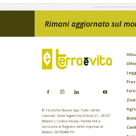
Rimani aggiornato sul mon
Attu
Difes
Leggi
Prez
Fert
Zoot
Agri
© Tecniche Nuove Spa. Tutti i diritti
riservati. Sede legale Via Eritrea 21 - 20157
Biot
Milano | Codice fiscale, Partita IVA e
Iscrizione al Registro delle imprese di
Camb
Milano: 00753480151