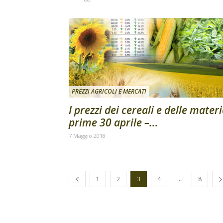
PREZZI AGRICOLI E MERCATI
I prezzi dei cereali e delle mater
prime 30 aprile –...
7 Maggio 2018
...
1
2
3
4
8