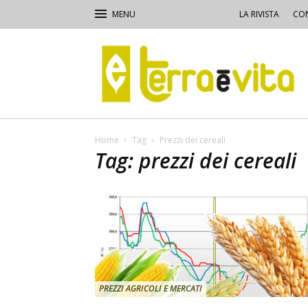
LA RIVISTA
CON
Terra
e
Vita
Home
Tag
Prezzi dei cereali
Tag: prezzi dei cereali
PREZZI AGRICOLI E MERCATI