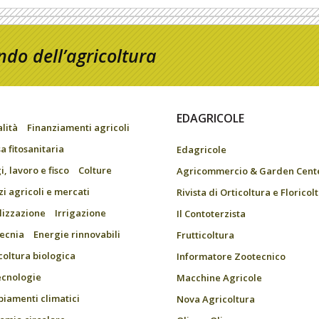
do dell’agricoltura
EDAGRICOLE
alità
Finanziamenti agricoli
a fitosanitaria
Edagricole
, lavoro e fisco
Colture
Agricommercio & Garden Cent
zi agricoli e mercati
Rivista di Orticoltura e Floricol
ilizzazione
Irrigazione
Il Contoterzista
ecnia
Energie rinnovabili
Frutticoltura
coltura biologica
Informatore Zootecnico
ecnologie
Macchine Agricole
iamenti climatici
Nova Agricoltura