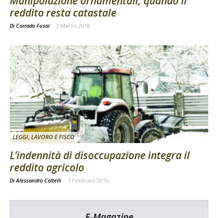
Manipolazione ornamentali, quando il
reddito resta catastale
Di Corrado Fusai
-
3 Marzo 2018
LEGGI, LAVORO E FISCO
L’indennità di disoccupazione integra il
reddito agricolo
Di Alessandro Coltelli
-
1 Febbraio 2016
E-Magazine