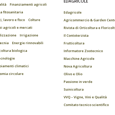
EDAGRICOLE
alità
Finanziamenti agricoli
a fitosanitaria
Edagricole
, lavoro e fisco
Colture
Agricommercio & Garden Cent
zi agricoli e mercati
Rivista di Orticoltura e Floricol
ilizzazione
Irrigazione
Il Contoterzista
ecnia
Energie rinnovabili
Frutticoltura
coltura biologica
Informatore Zootecnico
ecnologie
Macchine Agricole
iamenti climatici
Nova Agricoltura
omia circolare
Olivo e Olio
Passione in verde
Suinicoltura
VVQ – Vigne, Vini e Qualità
Comitato tecnico scientifico