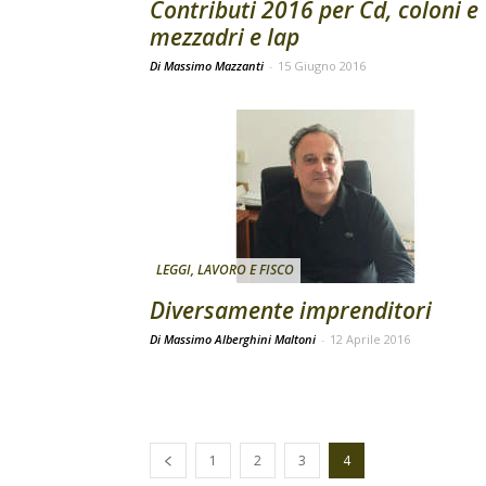
Contributi 2016 per Cd, coloni e
mezzadri e Iap
Di Massimo Mazzanti
-
15 Giugno 2016
LEGGI, LAVORO E FISCO
Diversamente imprenditori
Di Massimo Alberghini Maltoni
-
12 Aprile 2016
1
2
3
4