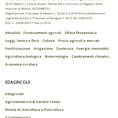
20157 Milano | Codice fiscale, Partita IVA e Iscrizione al Registro delle
imprese di Milano: 00753480151
Registrazione Tribunale di Milano n. 76 del 5.3.2014 (Precedentemente
registrata presso il Tribunale di Bologna n. 4272 del 7/04/1973)
ROC n. 24344 dell’11 marzo 2014
Attualità
Finanziamenti agricoli
Difesa fitosanitaria
Leggi, lavoro e fisco
Colture
Prezzi agricoli e mercati
Fertilizzazione
Irrigazione
Zootecnia
Energie rinnovabili
Agricoltura biologica
Biotecnologie
Cambiamenti climatici
Economia circolare
EDAGRICOLE
Edagricole
Agricommercio & Garden Center
Rivista di Orticoltura e Floricoltura
Il Contoterzista