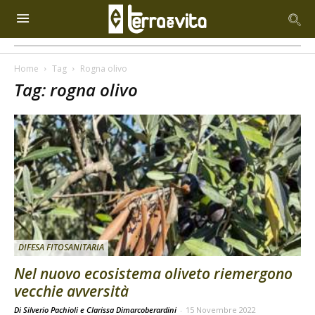
Home
Tag
Rogna olivo
Tag: rogna olivo
DIFESA FITOSANITARIA
Nel nuovo ecosistema oliveto riemergono
vecchie avversità
Di Silverio Pachioli e Clarissa Dimarcoberardini
-
15 Novembre 2022