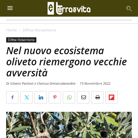
Home
Difesa fitosanitaria
Difesa fitosanitaria
Nel nuovo ecosistema
oliveto riemergono vecchie
avversità
Di Silverio Pachioli e Clarissa Dimarcoberardini
-
15 Novembre 2022