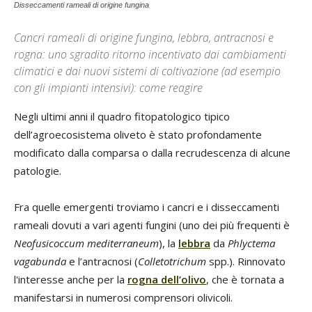
Disseccamenti rameali di origine fungina
Cancri rameali di origine fungina, lebbra, antracnosi e
rogna: uno sgradito ritorno incentivato dai cambiamenti
climatici e dai nuovi sistemi di coltivazione (ad esempio
con gli impianti intensivi): come reagire
Negli ultimi anni il quadro fitopatologico tipico
dell’agroecosistema oliveto è stato profondamente
modificato dalla comparsa o dalla recrudescenza di alcune
patologie.
Fra quelle emergenti troviamo i cancri e i disseccamenti
rameali dovuti a vari agenti fungini (uno dei più frequenti è
Neofusicoccum mediterraneum
), la
lebbra
da
Phlyctema
vagabunda
e l’antracnosi (
Colletotrichum
spp.). Rinnovato
l'interesse anche per la
rogna dell’olivo
, che è tornata a
manifestarsi in numerosi comprensori olivicoli.