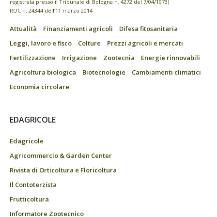
registrata presso il Tribunale di Bologna n. 4272 del 7/04/1973)
ROC n. 24344 dell’11 marzo 2014
Attualità
Finanziamenti agricoli
Difesa fitosanitaria
Leggi, lavoro e fisco
Colture
Prezzi agricoli e mercati
Fertilizzazione
Irrigazione
Zootecnia
Energie rinnovabili
Agricoltura biologica
Biotecnologie
Cambiamenti climatici
Economia circolare
EDAGRICOLE
Edagricole
Agricommercio & Garden Center
Rivista di Orticoltura e Floricoltura
Il Contoterzista
Frutticoltura
Informatore Zootecnico