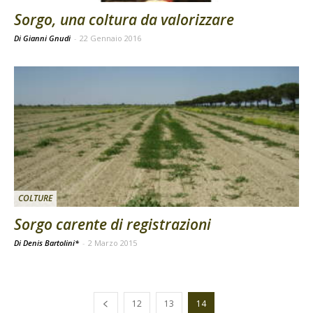
Sorgo, una coltura da valorizzare
Di Gianni Gnudi
-
22 Gennaio 2016
COLTURE
Sorgo carente di registrazioni
Di Denis Bartolini*
-
2 Marzo 2015
12
13
14