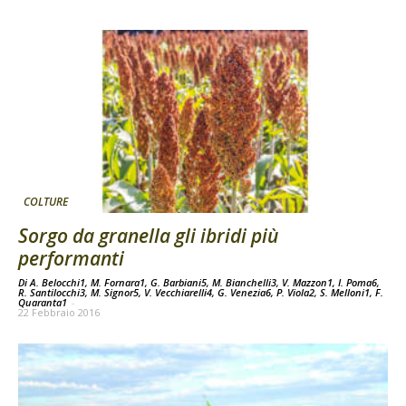
COLTURE
Sorgo da granella gli ibridi più
performanti
Di A. Belocchi1, M. Fornara1, G. Barbiani5, M. Bianchelli3, V. Mazzon1, I. Poma6,
R. Santilocchi3, M. Signor5, V. Vecchiarelli4, G. Venezia6, P. Viola2, S. Melloni1, F.
Quaranta1
-
22 Febbraio 2016