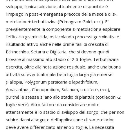
sviluppo, l’unica soluzione attualmente disponibile è
l’impiego in post-emergenza precoce della miscela di s-
metolaclor + terbutilazina (Primagram Gold, ecc.). E’
prevalentemente la componente s-metolaclor a esplicare
l’efficacia graminicida, ostacolando processi germinativi e
risultando attivo anche nelle prime fasi di crescita di
Echinochloa, Setaria e Digitaria, che si devono quindi
trovare al massimo allo stadio di 2-3 foglie. Terbutilazina
esercita, oltre alla nota azione residuale, anche una buona
attività su eventuali malerbe a foglia larga già emerse
(Fallopia, Polygonum persicaria e lapathifolium,
Amaranthus, Chenopodium, Solanum, crucifere, ecc.),
purché le stesse si ano allo stadio di plantula (cotiledoni-2
foglie vere). Altro fattore da considerare molto
attentamente è lo stadio di sviluppo del sorgo, che per non
subire danni a seguito dell’applicazione di s-metolaclor
deve avere differenziato almeno 3 foglie. La necessità