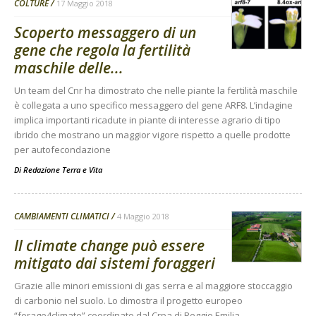
COLTURE
17 Maggio 2018
Scoperto messaggero di un
gene che regola la fertilità
maschile delle...
Un team del Cnr ha dimostrato che nelle piante la fertilità maschile
è collegata a uno specifico messaggero del gene ARF8. L’indagine
implica importanti ricadute in piante di interesse agrario di tipo
ibrido che mostrano un maggior vigore rispetto a quelle prodotte
per autofecondazione
Di
Redazione Terra e Vita
CAMBIAMENTI CLIMATICI
4 Maggio 2018
Il climate change può essere
mitigato dai sistemi foraggeri
Grazie alle minori emissioni di gas serra e al maggiore stoccaggio
di carbonio nel suolo. Lo dimostra il progetto europeo
“forage4climate” coordinato dal Crpa di Reggio Emilia.