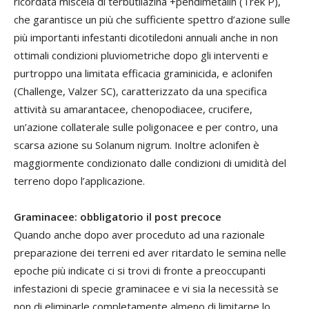
ricordata miscela di terbutilazina +pendimetalin (Trek P),
che garantisce un più che sufficiente spettro d’azione sulle
più importanti infestanti dicotiledoni annuali anche in non
ottimali condizioni pluviometriche dopo gli interventi e
purtroppo una limitata efficacia graminicida, e aclonifen
(Challenge, Valzer SC), caratterizzato da una specifica
attività su amarantacee, chenopodiacee, crucifere,
un’azione collaterale sulle poligonacee e per contro, una
scarsa azione su Solanum nigrum. Inoltre aclonifen è
maggiormente condizionato dalle condizioni di umidità del
terreno dopo l’applicazione.
Graminacee: obbligatorio il post precoce
Quando anche dopo aver proceduto ad una razionale
preparazione dei terreni ed aver ritardato le semina nelle
epoche più indicate ci si trovi di fronte a preoccupanti
infestazioni di specie graminacee e vi sia la necessità se
non di eliminarle completamente almeno di limitarne lo