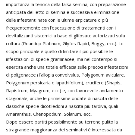
importanza la tencica della falsa semina, con preparazione
anticipata del letto di semina e successiva eliminazione
delle infestanti nate con le ultime erpicature o più
frequentemente con l’esecuzione di trattamenti con i
devitalizzanti sistemici a base di glifosate autorizzati sulla
coltura (Roundup Platinum, Glyfos Rapid, Buggy, ecc.). Lo
scopo principale è quello di limitare il più possibile le
infestazioni di specie graminacee, ma nel contempo si
esercita anche una totale efficacia sulle precoci infestazioni
di poligonacee (Fallopia convolvulus, Polygonum aviculare,
Polygonum persicaria e lapathifolium), crucifere (Sinapis,
Rapistrum, Myagrum, ecc.) e, con favorevole andamento
stagionale, anche le primissime ondate di nascita delle
classiche specie dicotiledoni a nascita più tardiva, quali
Amaranthus, Chenopodium, Solanum, ecc..
Dopo essere partiti possibilmente su terreno pulito la
stragrande maggioranza dei seminativi è interessata da