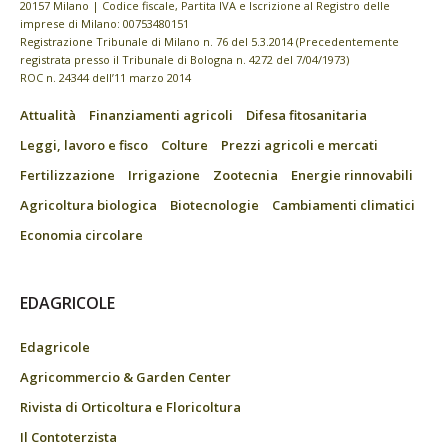
20157 Milano | Codice fiscale, Partita IVA e Iscrizione al Registro delle
imprese di Milano: 00753480151
Registrazione Tribunale di Milano n. 76 del 5.3.2014 (Precedentemente
registrata presso il Tribunale di Bologna n. 4272 del 7/04/1973)
ROC n. 24344 dell’11 marzo 2014
Attualità
Finanziamenti agricoli
Difesa fitosanitaria
Leggi, lavoro e fisco
Colture
Prezzi agricoli e mercati
Fertilizzazione
Irrigazione
Zootecnia
Energie rinnovabili
Agricoltura biologica
Biotecnologie
Cambiamenti climatici
Economia circolare
EDAGRICOLE
Edagricole
Agricommercio & Garden Center
Rivista di Orticoltura e Floricoltura
Il Contoterzista