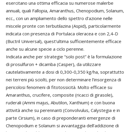
esercitano una ottima efficacia su numerose malerbe
annuali, quali Fallopia, Amaranthus, Chenopodium, Solanum,
ecc., con un ampliamento dello spettro d’azione nelle
miscele pronte con terbutilazina (Aspid), particolarmente
indicata con presenza di Portulaca oleracea e con 2,4-D
(Buctril Universal), quest’ultima sufficientemente efficace
anche su alcune specie a ciclo perenne.
Indicata anche per strategie “solo post” è la formulazione
di prosulfuron + dicamba (Casper), da utilizzare
cautelativamente a dosi di 0,300-0,350 kg/ha, soprattutto
nei terreni più sciolti, per non determinare l’insorgenza di
pericolosi fenomeni di fitotossicità. Molto efficace su
Amaranthus, crucifere, composite (ricacci di girasole),
ruderali (Ammi majus, Abutilon, Xanthium) e con buona
attività anche su perennanti (Convolvulus, Calystegia e in
parte Cirsium), in caso di preponderanti emergenze di
Chenopodium e Solanum si avvantaggia dell’addizione di