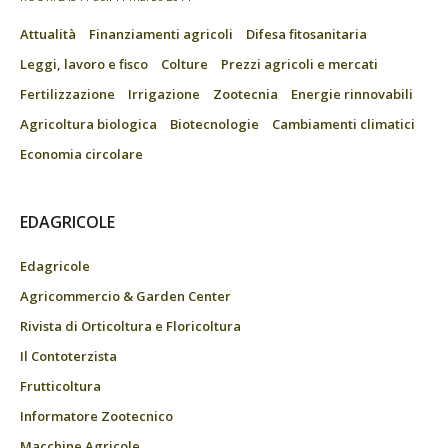
Attualità
Finanziamenti agricoli
Difesa fitosanitaria
Leggi, lavoro e fisco
Colture
Prezzi agricoli e mercati
Fertilizzazione
Irrigazione
Zootecnia
Energie rinnovabili
Agricoltura biologica
Biotecnologie
Cambiamenti climatici
Economia circolare
EDAGRICOLE
Edagricole
Agricommercio & Garden Center
Rivista di Orticoltura e Floricoltura
Il Contoterzista
Frutticoltura
Informatore Zootecnico
Macchine Agricole