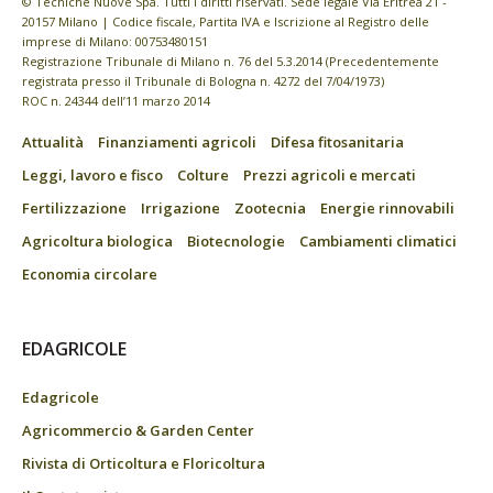
© Tecniche Nuove Spa. Tutti i diritti riservati. Sede legale Via Eritrea 21 -
20157 Milano | Codice fiscale, Partita IVA e Iscrizione al Registro delle
imprese di Milano: 00753480151
Registrazione Tribunale di Milano n. 76 del 5.3.2014 (Precedentemente
registrata presso il Tribunale di Bologna n. 4272 del 7/04/1973)
ROC n. 24344 dell’11 marzo 2014
Attualità
Finanziamenti agricoli
Difesa fitosanitaria
Leggi, lavoro e fisco
Colture
Prezzi agricoli e mercati
Fertilizzazione
Irrigazione
Zootecnia
Energie rinnovabili
Agricoltura biologica
Biotecnologie
Cambiamenti climatici
Economia circolare
EDAGRICOLE
Edagricole
Agricommercio & Garden Center
Rivista di Orticoltura e Floricoltura