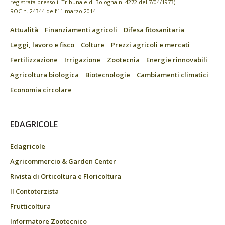
registrata presso il Tribunale di Bologna n. 4272 del 7/04/1973)
ROC n. 24344 dell’11 marzo 2014
Attualità
Finanziamenti agricoli
Difesa fitosanitaria
Leggi, lavoro e fisco
Colture
Prezzi agricoli e mercati
Fertilizzazione
Irrigazione
Zootecnia
Energie rinnovabili
Agricoltura biologica
Biotecnologie
Cambiamenti climatici
Economia circolare
EDAGRICOLE
Edagricole
Agricommercio & Garden Center
Rivista di Orticoltura e Floricoltura
Il Contoterzista
Frutticoltura
Informatore Zootecnico