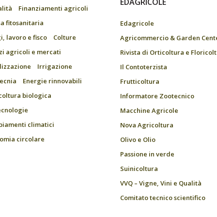
EDAGRICOLE
alità
Finanziamenti agricoli
a fitosanitaria
Edagricole
, lavoro e fisco
Colture
Agricommercio & Garden Cent
zi agricoli e mercati
Rivista di Orticoltura e Floricol
ilizzazione
Irrigazione
Il Contoterzista
ecnia
Energie rinnovabili
Frutticoltura
coltura biologica
Informatore Zootecnico
ecnologie
Macchine Agricole
iamenti climatici
Nova Agricoltura
omia circolare
Olivo e Olio
Passione in verde
Suinicoltura
VVQ – Vigne, Vini e Qualità
Comitato tecnico scientifico