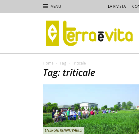
LA RIVISTA
CON
Terra
e
Vita
Home
Tag
Triticale
Tag: triticale
ENERGIE RINNOVABILI