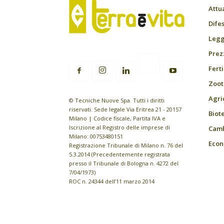
Attu
Difes
Leggi
Prez
Fert
Zoot
Agri
© Tecniche Nuove Spa. Tutti i diritti
riservati. Sede legale Via Eritrea 21 - 20157
Biot
Milano | Codice fiscale, Partita IVA e
Iscrizione al Registro delle imprese di
Camb
Milano: 00753480151
Econ
Registrazione Tribunale di Milano n. 76 del
5.3.2014 (Precedentemente registrata
presso il Tribunale di Bologna n. 4272 del
7/04/1973)
ROC n. 24344 dell’11 marzo 2014