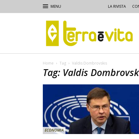
LA RIVISTA
CON
Terra
e
Vita
Home
Tag
Valdis Dombrovskis
Tag: Valdis Dombrovsk
ECONOMIA