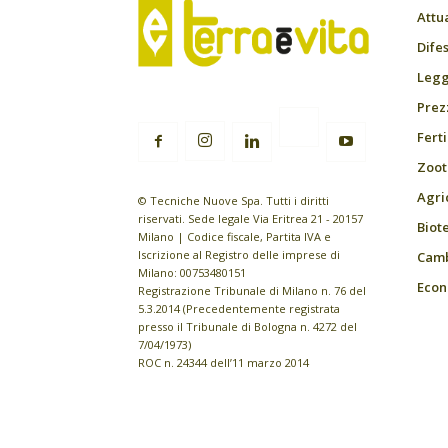
Attu
Difes
Leggi
Prez
Fert
Zoot
Agri
© Tecniche Nuove Spa. Tutti i diritti
riservati. Sede legale Via Eritrea 21 - 20157
Biot
Milano | Codice fiscale, Partita IVA e
Iscrizione al Registro delle imprese di
Camb
Milano: 00753480151
Econ
Registrazione Tribunale di Milano n. 76 del
5.3.2014 (Precedentemente registrata
presso il Tribunale di Bologna n. 4272 del
7/04/1973)
ROC n. 24344 dell’11 marzo 2014