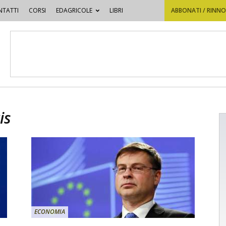
TATTI
CORSI
EDAGRICOLE
LIBRI
ABBONATI / RINN
is
ECONOMIA