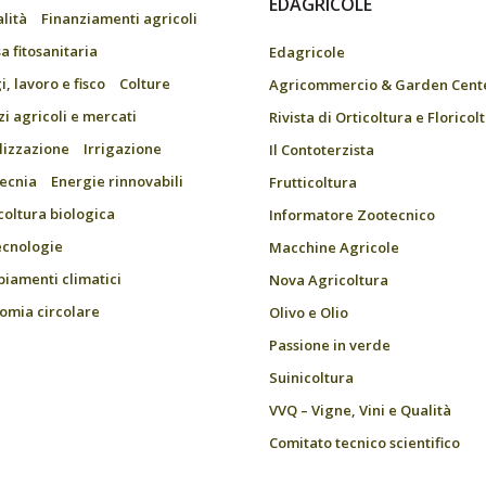
EDAGRICOLE
alità
Finanziamenti agricoli
a fitosanitaria
Edagricole
, lavoro e fisco
Colture
Agricommercio & Garden Cent
zi agricoli e mercati
Rivista di Orticoltura e Floricol
ilizzazione
Irrigazione
Il Contoterzista
ecnia
Energie rinnovabili
Frutticoltura
coltura biologica
Informatore Zootecnico
ecnologie
Macchine Agricole
iamenti climatici
Nova Agricoltura
omia circolare
Olivo e Olio
Passione in verde
Suinicoltura
VVQ – Vigne, Vini e Qualità
Comitato tecnico scientifico