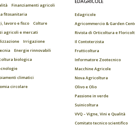
EDAGRICOLE
alità
Finanziamenti agricoli
a fitosanitaria
Edagricole
, lavoro e fisco
Colture
Agricommercio & Garden Cent
zi agricoli e mercati
Rivista di Orticoltura e Floricol
ilizzazione
Irrigazione
Il Contoterzista
ecnia
Energie rinnovabili
Frutticoltura
coltura biologica
Informatore Zootecnico
ecnologie
Macchine Agricole
iamenti climatici
Nova Agricoltura
omia circolare
Olivo e Olio
Passione in verde
Suinicoltura
VVQ – Vigne, Vini e Qualità
Comitato tecnico scientifico