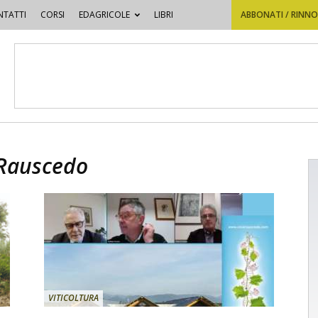
TATTI
CORSI
EDAGRICOLE
LIBRI
ABBONATI / RINN
 Rauscedo
VITICOLTURA