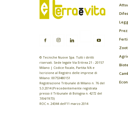
Attu
Difes
Leggi
Prez
Fert
Zoot
Agri
© Tecniche Nuove Spa. Tutti i diritti
riservati. Sede legale Via Eritrea 21 - 20157
Biot
Milano | Codice fiscale, Partita IVA e
Iscrizione al Registro delle imprese di
Camb
Milano: 00753480151
Econ
Registrazione Tribunale di Milano n. 76 del
5.3.2014 (Precedentemente registrata
presso il Tribunale di Bologna n. 4272 del
7/04/1973)
ROC n. 24344 dell’11 marzo 2014