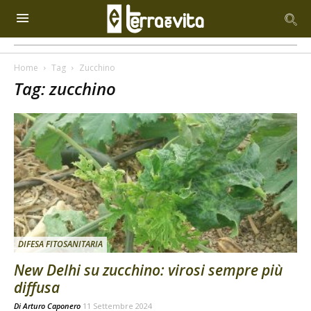
Home
Tag
Zucchino
Tag: zucchino
DIFESA FITOSANITARIA
New Delhi su zucchino: virosi sempre più
diffusa
Di
Arturo Caponero
11 Settembre 2024