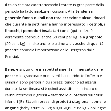
Il caldo che sta caratterizzando l’estate in gran parte della
penisola ha fatto innalzare i consumi.
Alla tendenza
generale fanno quindi non rara eccezione alcuni rincari
che durante la settimana hanno interessato:
i
cetrioli
, i
finocchi
, i
pomodori insalatari tondi
(qui il rialzo è
veramente cospicuo, anche 50 cent per kg)
e a grappolo
(20 cent kg) - in alto anche le ultime
albicocche di qualità
(mentre comincia l‘importazione delle Bergeron dalla
Francia).
Bene, e si può dire inaspettatamente, il mercato delle
pesche
: le grandinate primaverili hanno ridotto l’offerta e
quindi vi sono periodi in cui i prezzi tendono ad alzarsi:
durante la settimana si è quindi assistito a un rincaro dei
calibri intermedi e grossi – statiche le quotazioni sui calibri
inferiori (B).
Stabili i prezzi di prodotti stagionali come le
angurie
(baby scure 2-3 kg a 0,60-0,80 euro kg – oblunghe