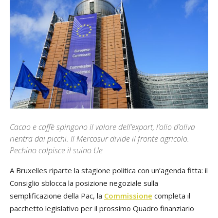
Cacao e caffè spingono il valore dell’export, l’olio d’oliva
rientra dai picchi. Il Mercosur divide il fronte agricolo.
Pechino colpisce il suino Ue
A Bruxelles riparte la stagione politica con un’agenda fitta: il
Consiglio sblocca la posizione negoziale sulla
semplificazione della Pac, la
Commissione
completa il
pacchetto legislativo per il prossimo Quadro finanziario