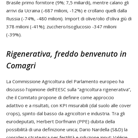
Brasile primo fornitore (9%; 7,5 miliardi), mentre calano gli
arrivi da Ucraina (-687 milioni, -12%) e crollano quelli dalla
Russia (-74%, -480 milioni). Import di olive/olio d’oliva giù di
378 milioni (-41%); zucchero/isoglucosio -347 milioni
(-39%).
Rigenerativa, freddo benvenuto in
Comagri
La Commissione Agricoltura del Parlamento europeo ha
discusso l’opinione dell’EESC sulla “agricoltura rigenerativa”,
che il Comitato propone di definire come approccio
adattivo e a risultati, con KPI misurabili (dal suolo alle cover
crops), spinto dal basso da agricoltori e industria. Tra gli
eurodeputati, Herbert Dorfmann (PPE) dubita della
possibilità di una definizione unica; Dario Nardella (S&D) la
considera strategica per fertilità e riduzione input; Valérie