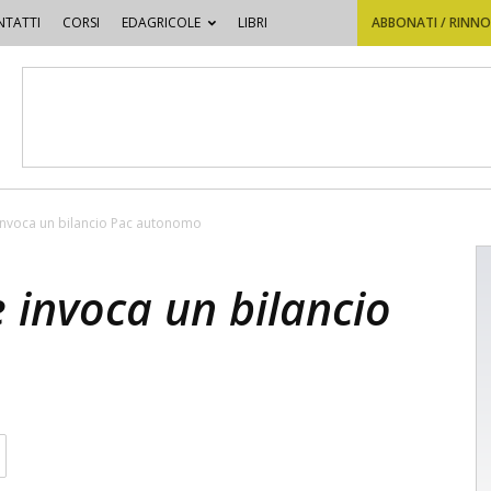
TATTI
CORSI
EDAGRICOLE
LIBRI
ABBONATI / RINN
invoca un bilancio Pac autonomo
 invoca un bilancio