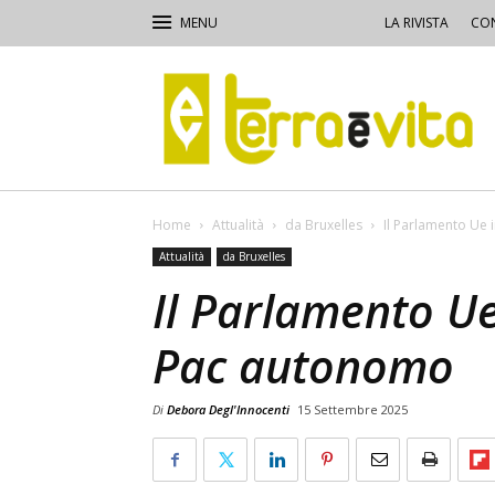
LA RIVISTA
CON
Terra
e
Vita
Home
Attualità
da Bruxelles
Il Parlamento Ue 
Attualità
da Bruxelles
Il Parlamento Ue
Pac autonomo
Di
Debora Degl'Innocenti
15 Settembre 2025