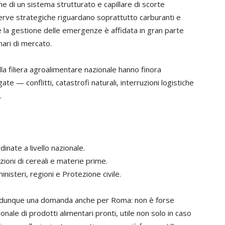
ne di un sistema strutturato e capillare di scorte
serve strategiche riguardano soprattutto carburanti e
e la gestione delle emergenze è affidata in gran parte
nari di mercato.
ella filiera agroalimentare nazionale hanno finora
gate — conflitti, catastrofi naturali, interruzioni logistiche
.
dinate a livello nazionale.
ioni di cereali e materie prime.
isteri, regioni e Protezione civile.
leva dunque una domanda anche per Roma: non è forse
nale di prodotti alimentari pronti, utile non solo in caso