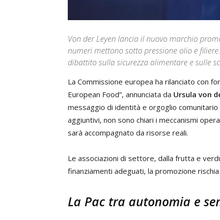
Von der Leyen lancia il nuovo marchio promoz
numeri mettono sotto pressione olio e filiere.
dibattito sulla sicurezza alimentare e sulle s
La Commissione europea ha rilanciato con for
European Food”, annunciata da
Ursula von d
messaggio di identità e orgoglio comunitario
aggiuntivi, non sono chiari i meccanismi operativ
sarà accompagnato da risorse reali.
Le associazioni di settore, dalla frutta e ver
finanziamenti adeguati, la promozione rischia
La Pac tra autonomia e se