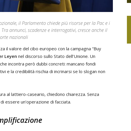
ionale, il Parlamento chiede più risorse per la Pac e i
 Tra annunci, scadenze e interrogativi, cresce anche il
corte nazionali
za il valore del cibo europeo con la campagna “Buy
er Leyen
nel discorso sullo Stato dell’Unione. Un
 che incontra però dubbi concreti: mancano fondi
i e la credibilità rischia di incrinarsi se lo slogan non
dura al lattiero-caseario, chiedono chiarezza. Senza
 di essere un’operazione di facciata.
mplificazione