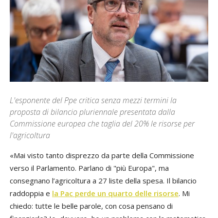
L'esponente del Ppe critica senza mezzi termini la
proposta di bilancio pluriennale presentata dalla
Commissione europea che taglia del 20% le risorse per
l'agricoltura
«Mai visto tanto disprezzo da parte della Commissione
verso il Parlamento. Parlano di "più Europa", ma
consegnano l’agricoltura a 27 liste della spesa. Il bilancio
raddoppia e
la Pac perde un quarto delle risorse
. Mi
chiedo: tutte le belle parole, con cosa pensano di